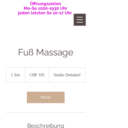
Öffnungszeiten
Mo-Sa
1000-1930
Uhr
jeden letzten So 10-17 Uhr
Fuß Massage
105
Schweizer
1 Std.
1
CHF 105
Studio Dielsdorf
Franken
S
t
d
Weiter
Beschreibung